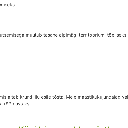
miseks.
semisega muutub tasane alpimägi territooriumi tõeliseks k
is aitab krundi ilu esile tõsta. Meie maastikukujundajad va
ma rõõmustaks.