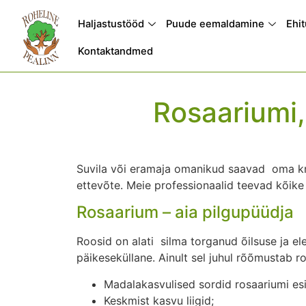
Haljastustööd
Puude eemaldamine
Ehi
Kontaktandmed
Rosaariumi,
Suvila või eramaja omanikud saavad oma kru
ettevõte. Meie professionaalid teevad kõike
Rosaarium – aia pilgupüüdja
Roosid on alati silma torganud õilsuse ja el
päikeseküllane. Ainult sel juhul rõõmustab ro
Madalakasvulised sordid rosaariumi es
Keskmist kasvu liigid;