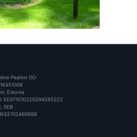
line Pealinn OÜ
 16451006
inn, Estonia
N: EE971010220294285223
: SEB
R:EE102469688