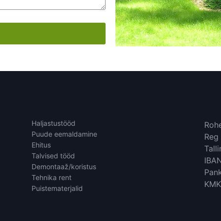
Haljastustööd
Rohe
Puude eemaldamine
Reg
Ehitus
Tall
Talvised tööd
IBA
Demontaaž/koristus
Pank
Tehnika rent
KMK
Puistematerjalid