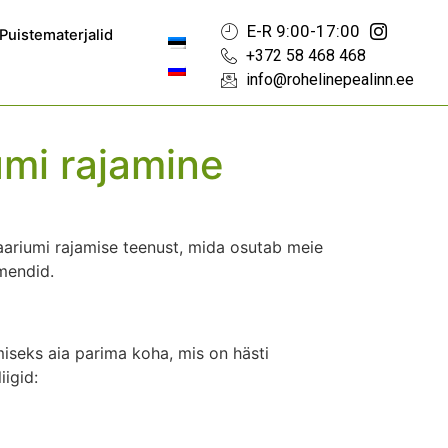
E-R 9:00-17:00
Puistematerjalid
+372 58 468 468
info@rohelinepealinn.ee
umi rajamine
ariumi rajamise teenust, mida osutab meie
emendid.
miseks aia parima koha, mis on hästi
iigid: