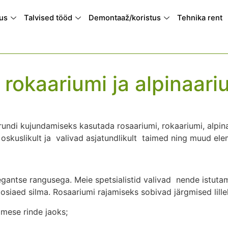
tus
Talvised tööd
Demontaaž/koristus
Tehnika rent
 rokaariumi ja alpinaari
ndi kujundamiseks kasutada rosaariumi, rokaariumi, alpina
 oskuslikult ja valivad asjatundlikult taimed ning muud el
egantse rangusega. Meie spetsialistid valivad nende istuta
osiaed silma. Rosaariumi rajamiseks sobivad järgmised lillel
imese rinde jaoks;