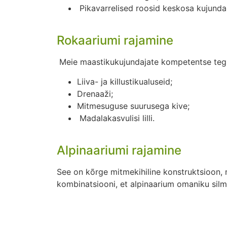
Pikavarrelised roosid keskosa kujunda
Rokaariumi rajamine
Meie maastikukujundajate kompetentse tegut
Liiva- ja killustikualuseid;
Drenaaži;
Mitmesuguse suurusega kive;
Madalakasvulisi lilli.
Alpinaariumi rajamine
See on kõrge mitmekihiline konstruktsioon, m
kombinatsiooni, et alpinaarium omaniku sil