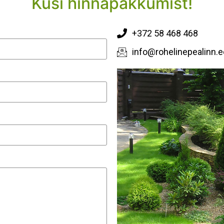
Küsi hinnapakkumist!
+372 58 468 468
info@rohelinepealinn.e